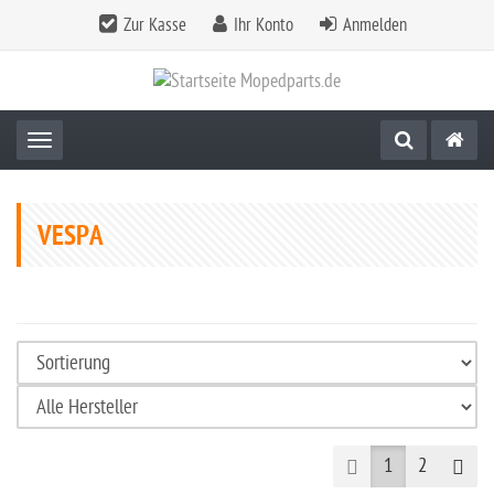
Zur Kasse
Ihr Konto
Anmelden
Toggle navigation
VESPA
Prev
Nex
1
2