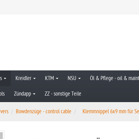
hs
Kreidler
KTM
NSU
Öl & Pflege - oil & mai
ols
Zündapp
ZZ - sonstige Teile
evers
Bowdenzüge - control cable
Klemmnippel 6x9 mm für Sei