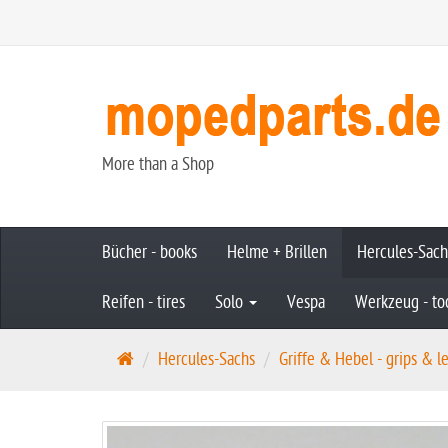
More than a Shop
Bücher - books
Helme + Brillen
Hercules-Sac
Reifen - tires
Solo
Vespa
Werkzeug - to
S
Hercules-Sachs
Griffe & Hebel - grips & l
t
a
r