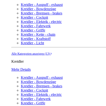
Kreidler - Auspuff - exhaust
Kreidler - Bowdenzüge
Kreidler - Bremsen - brakes
Kreidler - Cockpit
Kreidler - Elektrik - electric
Kreidler - Fahrwerk
Kreidler - Griffe
Kreidler - Kette - chain
Kreidler - Kraftstoff
Kreidler - Licht
Alle Kategorien anzeigen (13)
Kreidler
Mehr Details
Kreidler - Auspuff - exhaust
Kreidler - Bowdenzüge
Kreidler - Bremsen - brakes
Kreidler - Cockpit
Kreidler - Elektrik - electric
Kreidler - Fahrwerk
Kreidler - Griffe