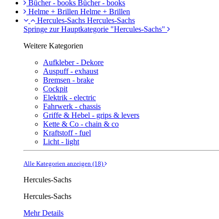
Bücher - books
Bücher - books
Helme + Brillen
Helme + Brillen
Hercules-Sachs
Hercules-Sachs
Springe zur Hauptkategorie "Hercules-Sachs"
Weitere Kategorien
Aufkleber - Dekore
Auspuff - exhaust
Bremsen - brake
Cockpit
Elektrik - electric
Fahrwerk - chassis
Griffe & Hebel - grips & levers
Kette & Co - chain & co
Kraftstoff - fuel
Licht - light
Alle Kategorien anzeigen (18)
Hercules-Sachs
Hercules-Sachs
Mehr Details