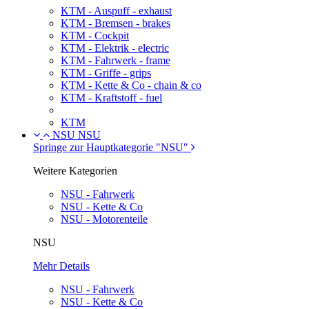
KTM - Auspuff - exhaust
KTM - Bremsen - brakes
KTM - Cockpit
KTM - Elektrik - electric
KTM - Fahrwerk - frame
KTM - Griffe - grips
KTM - Kette & Co - chain & co
KTM - Kraftstoff - fuel
KTM
NSU
NSU
Springe zur Hauptkategorie "NSU"
Weitere Kategorien
NSU - Fahrwerk
NSU - Kette & Co
NSU - Motorenteile
NSU
Mehr Details
NSU - Fahrwerk
NSU - Kette & Co