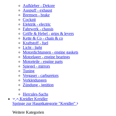
Aufkleber - Dekore
Auspuff - exhaust
Bremsen - brake
Cockpit
Elektrik - electric
Fahrwerk - chassis
Griffe & Hebel - grips & levers
Kette & Co - chain & co
Kraftstoff - fuel
Licht - light
Motordichtungen - engine gaskets
Motorlager - engine bearings
Motorteile - engine parts
Spiegel - mirrors
Tuning
Vergaser - carburetors
Verkleidungen
Zündung - ignition
Hercules-Sachs
Kreidler
Kreidler
Springe zur Hauptkategorie "Kreidler"
Weitere Kategorien