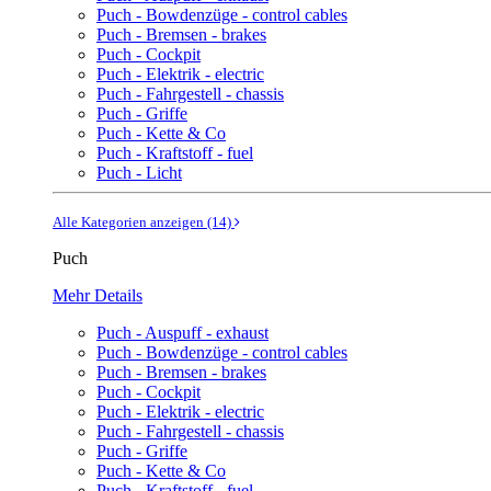
Puch - Bowdenzüge - control cables
Puch - Bremsen - brakes
Puch - Cockpit
Puch - Elektrik - electric
Puch - Fahrgestell - chassis
Puch - Griffe
Puch - Kette & Co
Puch - Kraftstoff - fuel
Puch - Licht
Alle Kategorien anzeigen (14)
Puch
Mehr Details
Puch - Auspuff - exhaust
Puch - Bowdenzüge - control cables
Puch - Bremsen - brakes
Puch - Cockpit
Puch - Elektrik - electric
Puch - Fahrgestell - chassis
Puch - Griffe
Puch - Kette & Co
Puch - Kraftstoff - fuel