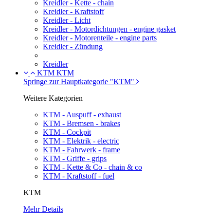
Kreidler - Kette - chain
Kreidler - Kraftstoff
Kreidler - Licht
Kreidler - Motordichtungen - engine gasket
Kreidler - Motorenteile - engine parts
Kreidler - Zündung
Kreidler
KTM
KTM
Springe zur Hauptkategorie "KTM"
Weitere Kategorien
KTM - Auspuff - exhaust
KTM - Bremsen - brakes
KTM - Cockpit
KTM - Elektrik - electric
KTM - Fahrwerk - frame
KTM - Griffe - grips
KTM - Kette & Co - chain & co
KTM - Kraftstoff - fuel
KTM
Mehr Details