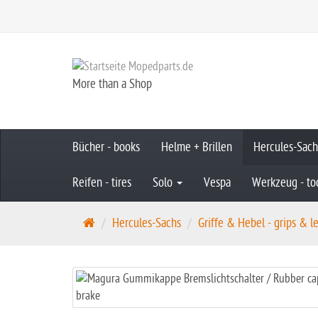
More than a Shop
Bücher - books
Helme + Brillen
Hercules-Sac
Reifen - tires
Solo
Vespa
Werkzeug - to
S
Hercules-Sachs
Griffe & Hebel - grips & l
t
a
r
t
s