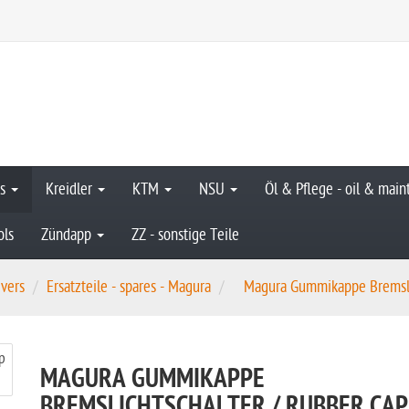
hs
Kreidler
KTM
NSU
Öl & Pflege - oil & mai
ols
Zündapp
ZZ - sonstige Teile
evers
Ersatzteile - spares - Magura
Magura Gummikappe Bremslic
MAGURA GUMMIKAPPE
BREMSLICHTSCHALTER / RUBBER CAP