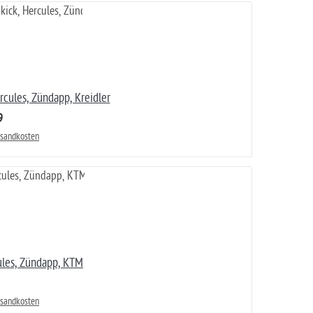
cules, Zündapp, Kreidler
9
rsandkosten
ules, Zündapp, KTM
rsandkosten