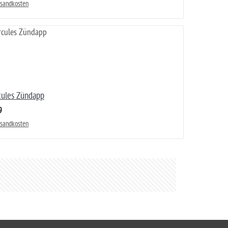
rsandkosten
cules Zündapp
9
rsandkosten